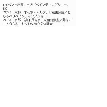
●イ​ベント出演・出店（ペインティングショー、
他）
2024 京都 平和堂・アルプラザ京田辺店／お
しゃべりペインティングショー
2024 京都 学研 長岡京・東和苑教室／動物ア
ートうちわ わくわくぬりえ体験会
2024 滋賀 ホテル ビワドッグ／さくら祭り
2023 京都 みやこめっせ／TAG文具まつり ラ
イブペインティング
2020 京都 ネッツトヨタ松井山手店／アーテ
ィストとコラボぬり絵しよう！
2018 三重 アクアイグニス三重／ネコ市ネコ
座
2018 大阪 インテックス大阪／FCI大阪インタ
ーナショナルドッグショー
2017 横浜 ワールドポーターズ／アート・オ
ブ・ウルトラセブン展
2017 滋賀 ホテル ビワドッグ／さくら祭り
2017 名古屋 市立守山養護学校／30周年記念
行事おしゃべりペインティング・ショー
2016 大阪 森ノ宮キューズモール・まちライ
ブラリー／おしゃべりペインティング・ショー
2015 大阪 大阪府立呼吸器アレルギー医療セ
ンター／おしゃべりペインティング・ショー
2014 大阪 グランフロント大阪／
PechaKucha Night OSAKA Vol.7
2014 フランス ルーブル美術館／サロン・ア