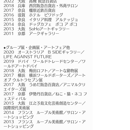
2022 大阪 高槻 阪急百貨店
2018 兵庫 西宮阪急百貨店・外商サロン
2017 奈良 橿原近鉄百貨店
2016 滋賀 ホテル ビワドッグ
2015 奈良 イタリア料理 アルナッジョ
2014 奈良 ドッグカフェ ポコ ア ポコ
2013 大阪 SoHoアートギャラリー
2011 京都 アークギャラリー
●グループ展・企画展・アートフェア他
2020 オーストラリア B SIDEギャラリー／
LIFE AGAINST FUTURE
2019 ドバイ ワールドトレードセンター／ワ
ールドアートドバイ
2018 大阪 梅田ロフト／アートな動物展
2017 横浜 横浜ワールドポーターズ／アート
オブ ウルトラセブン展
2017 大阪 うめだ阪急百貨店／アニマルクリ
エイターズ展
2017 京都 伊勢丹百貨店／ねこ・猫・ネコ フ
ェスティバル
2015 大阪 江之子島文化芸術創造センター／
国際現代美術展
2014 フランス ルーブル美術館／サロン・ア
ートショッピング
2013 フランス ルーブル美術館／サロン・ア
ートショッピング