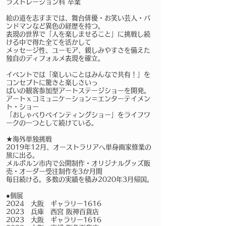
ラストレーション科 卒業
絵の道を志すまでは、舞台俳優・お笑い芸人・バ
ンドマンなど異色の経歴を持つ。
表現の世界で「人を楽しませること」に挑戦し続
ける中で得た全てを活かして
メッセージ性、ユーモア、親しみやすさを備えた
独自のディフォルメ表現を確立。
イベントでは「楽しいことはみんなで共有！」を
コンセプトに驚きと楽しさいっ
ぱいの
観客参加型アートステージショーを開発。
​
アートｘコミュニケーション＝エンターテイメン
ト・ショー
「おしゃべりペインティングショー」をライフワ
ークの一つとして続けている。
★海外単独挑戦
2019年12月、オーストラリアへ単身画家修業の
旅に出る。
メルボルン市内で公開制作・オリジナルグッズ販
売・
オーダー受注制作を3か月間
毎日続ける。多数の実績を積み2020年3月帰国。
●個展
2024 大阪 ギャラリー1616
2023 兵庫 西宮 阪神百貨店
2023 大阪 ギャラリー1616