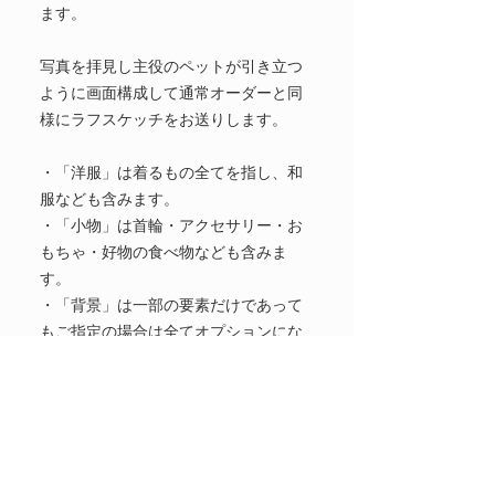
ます。
写真を拝見し主役のペットが引き立つ
ように画面構成して通常オーダーと同
様にラフスケッチをお送りします。
・「洋服」は着るもの全てを指し、和
服なども含みます。
・「小物」は首輪・アクセサリー・お
もちゃ・好物の食べ物なども含みま
す。
・「背景」は一部の要素だけであって
もご指定の場合は全てオプションにな
ります。
※お受けできないもの
（リード・人物・文字入れ・著作権の
あるキャラクター商品・ブランドロゴ
など）